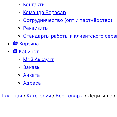
Контакты
Команда Берасар
Сотрудничество (опт и партнёрство)
Реквизиты
Стандарты работы и клиентского серв
Корзина
Кабинет
Мой Аккаунт
Заказы
Анкета
Адреса
Close
Close
Главная
/
Категории
/
Все товары
/ Лецитин со 
Menu
Cart