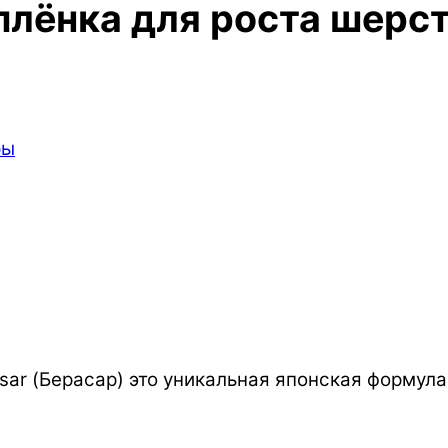
лёнка для роста шерсти
ры
sar (Берасар) это уникальная японская формула