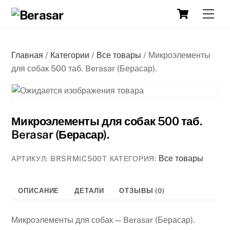
Skip
Cart
Men
to
content
Главная
/
Категории
/
Все товары
/ Микроэлементы
для собак 500 таб. Berasar (Берасар).
Микроэлементы для собак 500 таб.
Berasar (Берасар).
Все товары
АРТИКУЛ:
BRSRMIC500T
КАТЕГОРИЯ:
ОПИСАНИЕ
ДЕТАЛИ
ОТЗЫВЫ (0)
Микроэлементы для собак — Berasar (Берасар).