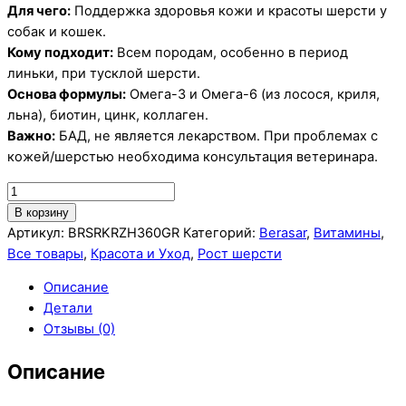
Для чего:
Поддержка здоровья кожи и красоты шерсти у
собак и кошек.
Кому подходит:
Всем породам, особенно в период
линьки, при тусклой шерсти.
Основа формулы:
Омега-3 и Омега-6 (из лосося, криля,
льна), биотин, цинк, коллаген.
Важно:
БАД, не является лекарством. При проблемах с
кожей/шерстью необходима консультация ветеринара.
Количество
товара
В корзину
Healthy
Артикул:
BRSRKRZH360GR
Категорий:
Berasar
,
Витамины
,
Coat
Все товары
,
Красота и Уход
,
Рост шерсти
&
Описание
Skin
Детали
—
Отзывы (0)
для
здоровья
Описание
кожи
и