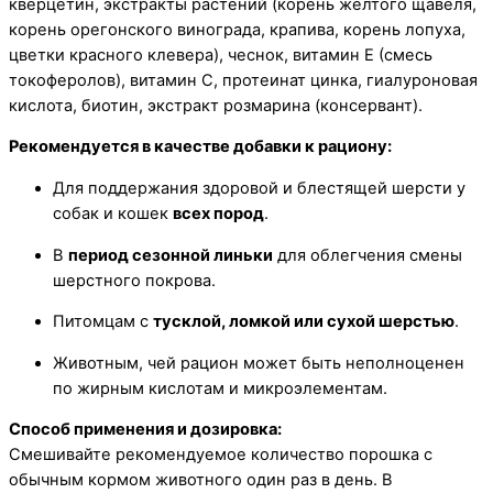
кверцетин, экстракты растений (корень желтого щавеля,
корень орегонского винограда, крапива, корень лопуха,
цветки красного клевера), чеснок, витамин E (смесь
токоферолов), витамин C, протеинат цинка, гиалуроновая
кислота, биотин, экстракт розмарина (консервант).
Рекомендуется в качестве добавки к рациону:
Для поддержания здоровой и блестящей шерсти у
собак и кошек
всех пород
.
В
период сезонной линьки
для облегчения смены
шерстного покрова.
Питомцам с
тусклой, ломкой или сухой шерстью
.
Животным, чей рацион может быть неполноценен
по жирным кислотам и микроэлементам.
Способ применения и дозировка:
Смешивайте рекомендуемое количество порошка с
обычным кормом животного один раз в день. В