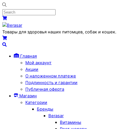
Skip
to
content
Menu
Cart
Товары для здоровья наших питомцев, собак и кошек.
Cart
Search
Главная
Мой аккаунт
Акции
О наложенном платеже
Подлинность и гарантии
Публичная оферта
Магазин
Категории
Бренды
Berasar
Витамины
Рост шерсти