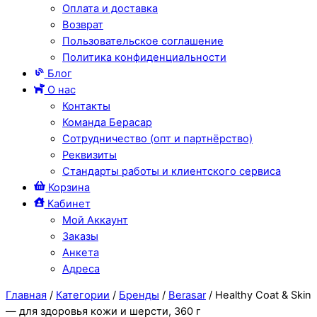
Оплата и доставка
Возврат
Пользовательское соглашение
Политика конфиденциальности
Блог
О нас
Контакты
Команда Берасар
Сотрудничество (опт и партнёрство)
Реквизиты
Стандарты работы и клиентского сервиса
Корзина
Кабинет
Мой Аккаунт
Заказы
Анкета
Адреса
Close
Close
Главная
/
Категории
/
Бренды
/
Berasar
/ Healthy Coat & Skin
Menu
Cart
— для здоровья кожи и шерсти, 360 г