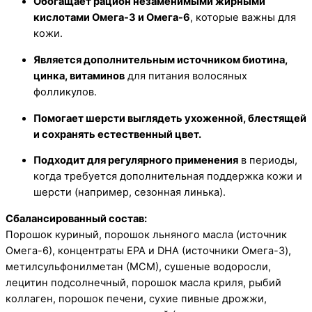
Обогащает рацион незаменимыми жирными
кислотами Омега-3 и Омега-6
, которые важны для
кожи.
Является дополнительным источником биотина,
цинка, витаминов
для питания волосяных
фолликулов.
Помогает шерсти выглядеть ухоженной, блестящей
и сохранять естественный цвет.
Подходит для регулярного применения
в периоды,
когда требуется дополнительная поддержка кожи и
шерсти (например, сезонная линька).
Сбалансированный состав:
Порошок куриный, порошок льняного масла (источник
Омега-6), концентраты EPA и DHA (источники Омега-3),
метилсульфонилметан (МСМ), сушеные водоросли,
лецитин подсолнечный, порошок масла криля, рыбий
коллаген, порошок печени, сухие пивные дрожжи,